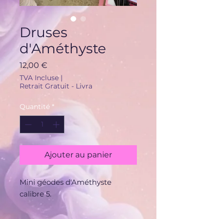
Druses
d'Améthyste
Prix
12,00 €
TVA Incluse
|
Retrait Gratuit - Livra
Quantité
*
Ajouter au panier
Mini géodes d'Améthyste
calibre 5.