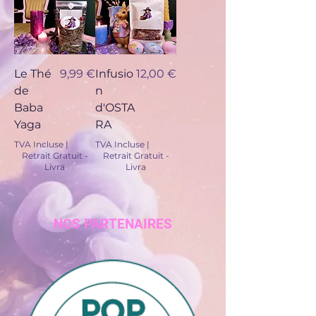
Prix
Prix
Le Thé
9,99 €
Infusio
12,00 €
de
n
Baba
d'OSTA
Yaga
RA
TVA Incluse
|
TVA Incluse
|
Retrait Gratuit -
Retrait Gratuit -
Livra
Livra
NOS PARTENAIRES